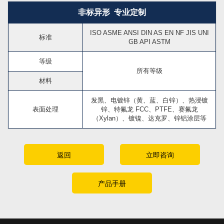
非标异形 专业定制
ISO ASME ANSI DIN AS EN NF JIS UNI
标准
GB API ASTM
等级
所有等级
材料
发黑、电镀锌（黄、蓝、白锌）、热浸镀
表面处理
锌、特氟龙 FCC、PTFE、赛氟龙
（Xylan）、镀镍、达克罗、锌铝涂层等
返回
立即咨询
产品手册