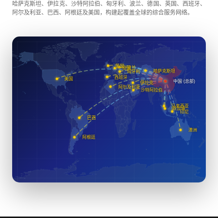
哈萨克斯坦、伊拉克、沙特阿拉伯、匈牙利、波兰、德国、英国、西班牙、
阿尔及利亚、巴西、阿根廷及美国，构建起覆盖全球的综合服务网络。
英国
波兰
德国
哈萨克斯坦
匈牙利
西班牙
美国
中国 (总部)
伊拉克
阿尔及利亚
沙特阿拉伯
马来西亚
新加坡
印尼
巴西
澳洲
阿根廷