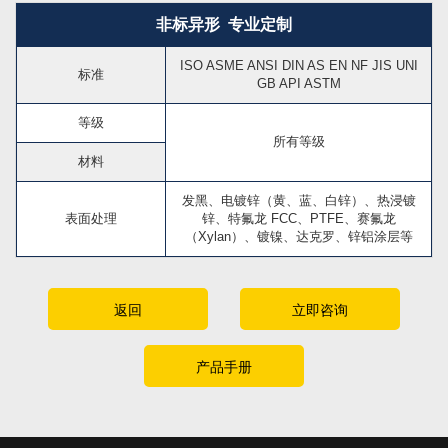
非标异形 专业定制
ISO ASME ANSI DIN AS EN NF JIS UNI
标准
GB API ASTM
等级
所有等级
材料
发黑、电镀锌（黄、蓝、白锌）、热浸镀
表面处理
锌、特氟龙 FCC、PTFE、赛氟龙
（Xylan）、镀镍、达克罗、锌铝涂层等
返回
立即咨询
产品手册