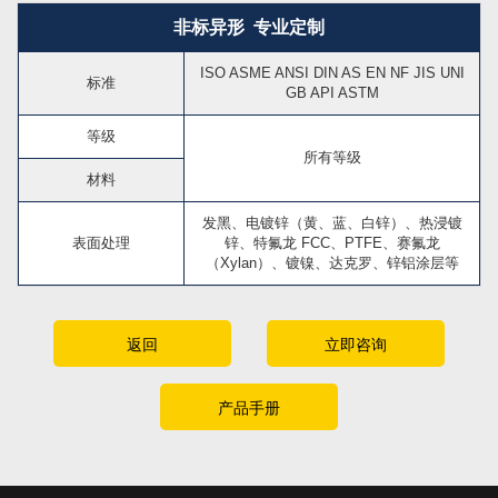
非标异形 专业定制
ISO ASME ANSI DIN AS EN NF JIS UNI
标准
GB API ASTM
等级
所有等级
材料
发黑、电镀锌（黄、蓝、白锌）、热浸镀
表面处理
锌、特氟龙 FCC、PTFE、赛氟龙
（Xylan）、镀镍、达克罗、锌铝涂层等
返回
立即咨询
产品手册